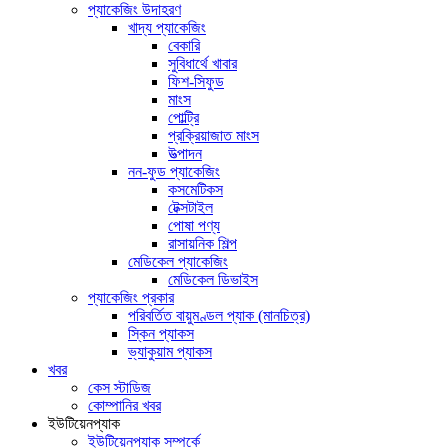
প্যাকেজিং উদাহরণ
খাদ্য প্যাকেজিং
বেকারি
সুবিধার্থে খাবার
ফিশ-সিফুড
মাংস
পোল্ট্রি
প্রক্রিয়াজাত মাংস
উত্পাদন
নন-ফুড প্যাকেজিং
কসমেটিকস
টেক্সটাইল
পোষা পণ্য
রাসায়নিক শিল্প
মেডিকেল প্যাকেজিং
মেডিকেল ডিভাইস
প্যাকেজিং প্রকার
পরিবর্তিত বায়ুমণ্ডল প্যাক (মানচিত্র)
স্কিন প্যাকস
ভ্যাকুয়াম প্যাকস
খবর
কেস স্টাডিজ
কোম্পানির খবর
ইউটিয়েনপ্যাক
ইউটিয়েনপ্যাক সম্পর্কে