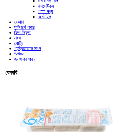
রাসায়নিক শিল্প
কসমেটিকস
পোষা পণ্য
টেক্সটাইল
বেকারি
সুবিধার্থে খাবার
ফিশ-সিফুড
মাংস
পোল্ট্রি
প্রক্রিয়াজাত মাংস
উত্পাদন
জলখাবার খাবার
বেকারি