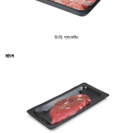
চিংড়ি প্যাকেজিং
মাংস