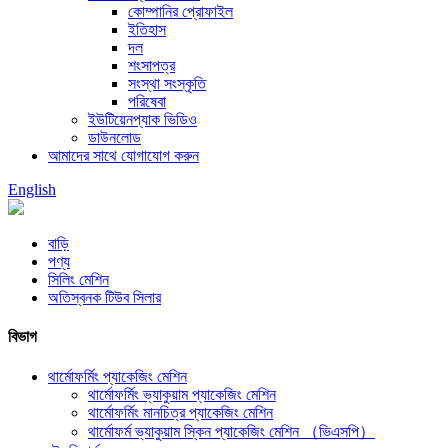
কোম্পানির প্রোফাইল
ইতিহাস
দল
শংসাপত্র
সংস্থা সংস্কৃতি
পরিষেবা
ইউটিয়েনপ্যাক ভিডিও
ডাউনলোড
আমাদের সাথে যোগাযোগ করুন
English
বাড়ি
পণ্য
সিলিং মেশিন
অতিস্বনক টিউব সিলার
বিভাগ
থার্মোফর্মিং প্যাকেজিং মেশিন
থার্মোফর্মিং ভ্যাকুয়াম প্যাকেজিং মেশিন
থার্মোফর্মিং মানচিত্র প্যাকেজিং মেশিন
থার্মোফর্ম ভ্যাকুয়াম স্কিন প্যাকেজিং মেশিন （ভিএসপি）