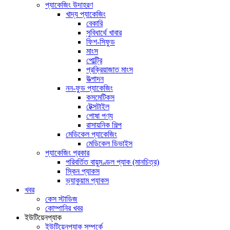
প্যাকেজিং উদাহরণ
খাদ্য প্যাকেজিং
বেকারি
সুবিধার্থে খাবার
ফিশ-সিফুড
মাংস
পোল্ট্রি
প্রক্রিয়াজাত মাংস
উত্পাদন
নন-ফুড প্যাকেজিং
কসমেটিকস
টেক্সটাইল
পোষা পণ্য
রাসায়নিক শিল্প
মেডিকেল প্যাকেজিং
মেডিকেল ডিভাইস
প্যাকেজিং প্রকার
পরিবর্তিত বায়ুমণ্ডল প্যাক (মানচিত্র)
স্কিন প্যাকস
ভ্যাকুয়াম প্যাকস
খবর
কেস স্টাডিজ
কোম্পানির খবর
ইউটিয়েনপ্যাক
ইউটিয়েনপ্যাক সম্পর্কে