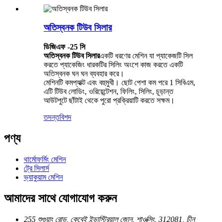
অতিস্বনক টিউব সিলার
ডিজিএফ -25 সি
অতিস্বনক টিউব সিলার
একটি ধরণের মেশিন যা প্যাকেজটি সিল
করতে প্যাকেজিং ধারকটির সিলিং অংশে কাজ করতে একটি
অতিস্বনক ঘন ঘন ব্যবহার করে।
মেশিনটি কমপ্যাক্ট এবং বহুমুখী। ছোট পেশা কম পরে 1 সিবিএম,
এটি টিউব লোডিং, ওরিয়েন্টেশন, ফিলিং, সিলিং, চূড়ান্ত
আউটপুটে ছাঁটাই থেকে পুরো প্রক্রিয়াটি করতে সক্ষম।
তদন্ত
বিশদ
পণ্য
থার্মোফর্মিং মেশিন
ট্রে সিলার্স
ভ্যাকুয়াম মেশিন
আমাদের সাথে যোগাযোগ করুন
255 শুগুয়াং রোড, কেবেই ইন্ডাস্ট্রিয়াল জোন, শাওক্সিং, 312081, চীন