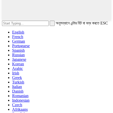
অনুসন্ধানে এন্টার হিট বা বন্ধ করতে ESC
English
French
German
Portuguese
Spanish
Russian
Japanese
Korean
Arabic
Irish
Greek
Turkish
Italian
Danish
Romanian
Indonesian
Czech
Afrikaans