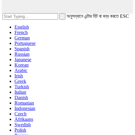
অনুসন্ধানে এন্টার হিট বা বন্ধ করতে ESC
English
French
German
Portuguese
Spanish
Russian
Japanese
Korean
Arabic
Irish
Greek
Turkish
Italian
Danish
Romanian
Indonesian
Czech
Afrikaans
Swedish
Polish