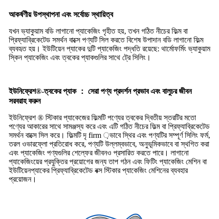
আকর্ষণীয় উপস্থাপনা এবং সর্বোচ্চ স্থায়িত্ব
যখন ভ্যাকুয়াম বডি লাগানো প্যাকেজিং গৃহীত হয়, তখন গঠিত নীচের ফিল্ম বা
প্রিফ্যাব্রিকেটেড সমর্থন বাক্সে পণ্যটি সিল করতে বিশেষ উপাদান বডি লাগানো ফিল্ম
ব্যবহৃত হয়। ইউটিয়েন প্যাকের দুটি প্যাকেজিং পদ্ধতি রয়েছে: থার্মোফর্মিং ভ্যাকুয়াম
স্কিন প্যাকেজিং এবং ত্বকের প্যাকগুলির সাথে ট্রে সিলিং।
ইউনিফ্রেশ®-ত্বকের প্যাক ： সেরা পণ্য প্রদর্শন প্রভাব এবং বালুচর জীবন
সরবরাহ করুন
ইউনিফ্রেশ ® স্টিকার প্যাকেজের ফিল্মটি পণ্যের ত্বকের দ্বিতীয় স্তরটির মতো
পণ্যের আকারের সাথে সামঞ্জস্য করে এবং এটি গঠিত নীচের ফিল্ম বা প্রিফ্যাব্রিকেটেড
সমর্থন বাক্সে সিল করে। ফিল্মটি দৃ firm ়ভাবে স্থির এবং পণ্যটির সম্পূর্ণ সিলিং ফর্ম,
তরল ওভারফ্লো প্রতিরোধ করে, পণ্যটি উল্লম্বভাবে, অনুভূমিকভাবে বা স্থগিত করা
এবং প্যাকেজিং পণ্যগুলির শেল্ফের জীবনও প্রসারিত করতে পারে। লাগানো
প্যাকেজিংয়ের প্রযুক্তির প্রয়োগের জন্য তাপ গঠন এবং ফিটিং প্যাকেজিং মেশিন বা
ইউটিয়েনপ্যাকের প্রিফ্যাব্রিকেটেড বক্স স্টিকার প্যাকেজিং মেশিনের ব্যবহার
প্রয়োজন।