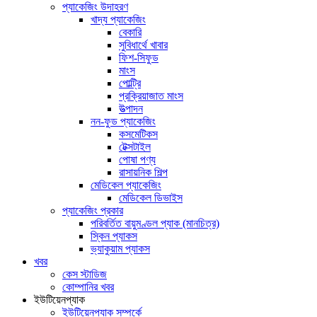
প্যাকেজিং উদাহরণ
খাদ্য প্যাকেজিং
বেকারি
সুবিধার্থে খাবার
ফিশ-সিফুড
মাংস
পোল্ট্রি
প্রক্রিয়াজাত মাংস
উত্পাদন
নন-ফুড প্যাকেজিং
কসমেটিকস
টেক্সটাইল
পোষা পণ্য
রাসায়নিক শিল্প
মেডিকেল প্যাকেজিং
মেডিকেল ডিভাইস
প্যাকেজিং প্রকার
পরিবর্তিত বায়ুমণ্ডল প্যাক (মানচিত্র)
স্কিন প্যাকস
ভ্যাকুয়াম প্যাকস
খবর
কেস স্টাডিজ
কোম্পানির খবর
ইউটিয়েনপ্যাক
ইউটিয়েনপ্যাক সম্পর্কে