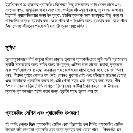
ইউনিফ্রেশ ® ত্বকের প্যাকেজিং বিশেষত কিছু উচ্চমানের পণ্য যেমন মাংস এবং
মাংসের পণ্য, সামুদ্রিক খাবার এবং মাছ, গার্হস্থ্য হাঁস-মুরগি মাংস, সুবিধাজনক খাবার
ইত্যাদি প্যাকেজিংয়ের জন্য উপযুক্ত, ইউনিফ্রেশকে সরস জলযুক্ত কিছু পণ্য বা
পণ্যগুলির জন্যও ব্যবহার করা যেতে পারে বা পণ্যগুলির জন্য ব্যবহার করা যেতে পারে
উচ্চ শেল্ফ জীবনের প্রয়োজনীয়তা ® ত্বক প্যাকেজিং।
সুবিধা
তুলনামূলকভাবে দীর্ঘ বালুচর জীবন ছাড়াও ত্বকের প্যাকেজিংয়ের সুবিধাগুলি গ্রাহকদের
স্থায়ী সতেজতার জন্য দাবির জন্য উপযুক্ত; এটিতে উচ্চ মানের চেহারা, দৃশ্যমান
এবং স্পর্শযোগ্যও রয়েছে; অন্যান্য প্যাকেজিংয়ের সাথে তুলনা করে, কোনও ড্রিপ
নেই, ফিল্মের পৃষ্ঠের কোনও রস নেই, কোনও কুয়াশা নেই এবং কাঁপানো মাংসের চেহারা
এবং আকারকে প্রভাবিত করবে না; এটি খোলা সহজ এবং ব্যবহার করা সহজ; শীর্ষ
উপাদান (কভার ফিল্ম / বডি লাগানো ফিল্ম) সেরা কাটিয়া তৈরি করতে এবং উত্পাদন
ব্যয়কে ব্যাপকভাবে হ্রাস করার জন্য ট্রেটির সাথে তুলনা করা হয়।
প্যাকেজিং মেশিন এবং প্যাকেজিং উপকরণ
হট ফর্মিং স্ট্রেচ ফিল্ম প্যাকেজিং মেশিন এবং প্রিফর্মড বক্স সিলিং প্যাকেজিং মেশিন
উভয়ই বডি লাগানো প্যাকেজিংয়ের জন্য ব্যবহার করা যেতে পারে। প্রিফর্মড বক্স