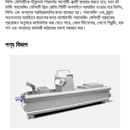
সিলিং মেশিনটিকে স্ট্যান্ডার্ড প্রিফর্মড সাপোর্টিং বক্সটি ব্যবহার করতে হবে, যখন হট
ফর্মিং প্যাকেজিং মেশিনটি ফিল্ম রোলিং শিটটি অনলাইনে প্রসারিত হওয়ার পরে ফিলিং,
সিলিং এবং অন্যান্য প্রক্রিয়াগুলির জন্য ব্যবহৃত হয়। প্যাকেজিং এবং ব্র্যান্ড
সচেতনতার স্থায়িত্ব বাড়ানোর জন্য থার্মোফর্মিং প্যাকেজিং মেশিনটি গ্রাহকের
প্রয়োজন অনুসারে কাস্টমাইজ করা যেতে পারে, যেমন স্টিফেনার, লোগো প্রিন্টিং, হুক
গর্ত এবং অন্যান্য কার্যকরী কাঠামোর নকশা সরবরাহ করা।
পণ্য বিভাগ