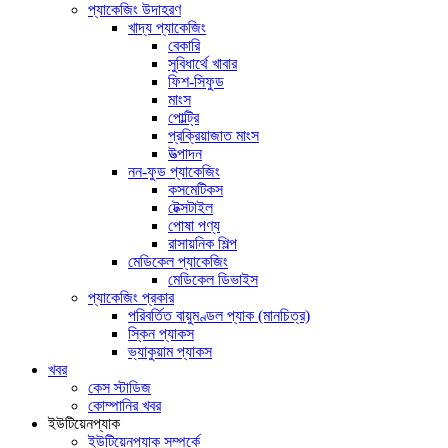
প্যাকেজিং উদাহরণ
খাদ্য প্যাকেজিং
বেকারি
সুবিধার্থে খাবার
ফিশ-সিফুড
মাংস
পোল্ট্রি
প্রক্রিয়াজাত মাংস
উত্পাদন
নন-ফুড প্যাকেজিং
কসমেটিকস
টেক্সটাইল
পোষা পণ্য
রাসায়নিক শিল্প
মেডিকেল প্যাকেজিং
মেডিকেল ডিভাইস
প্যাকেজিং প্রকার
পরিবর্তিত বায়ুমণ্ডল প্যাক (মানচিত্র)
স্কিন প্যাকস
ভ্যাকুয়াম প্যাকস
খবর
কেস স্টাডিজ
কোম্পানির খবর
ইউটিয়েনপ্যাক
ইউটিয়েনপ্যাক সম্পর্কে