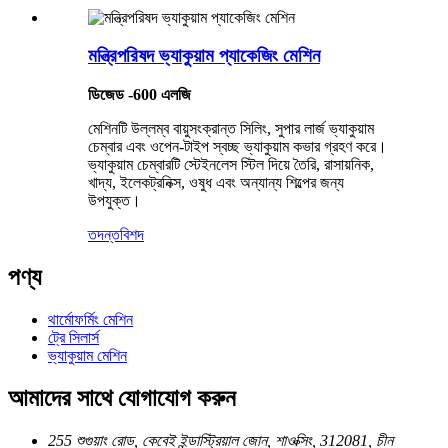
মন্ত্রিপরিষদ ভ্যাকুয়াম প্যাকেজিং মেশিন
ডিজেড -600 এলজি
মেশিনটি উল্লম্ব বায়ুসংক্রান্ত সিলিং, সুপার লার্জ ভ্যাকুয়াম
চেম্বার এবং ওপেন-টাইপ স্বচ্ছ ভ্যাকুয়াম কভার গ্রহণ করে।
ভ্যাকুয়াম চেম্বারটি স্টেইনলেস স্টিল দিয়ে তৈরি, রাসায়নিক,
খাদ্য, ইলেকট্রনিক্স, ওষুধ এবং অন্যান্য শিল্পের জন্য
উপযুক্ত।
তদন্ত
বিশদ
পণ্য
থার্মোফর্মিং মেশিন
ট্রে সিলার্স
ভ্যাকুয়াম মেশিন
আমাদের সাথে যোগাযোগ করুন
255 শুগুয়াং রোড, কেবেই ইন্ডাস্ট্রিয়াল জোন, শাওক্সিং, 312081, চীন