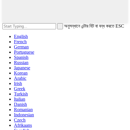
অনুসন্ধানে এন্টার হিট বা বন্ধ করতে ESC
English
French
German
Portuguese
Spanish
Russian
Japanese
Korean
Arabic
Irish
Greek
Turkish
Italian
Danish
Romanian
Indonesian
Czech
Afrikaans