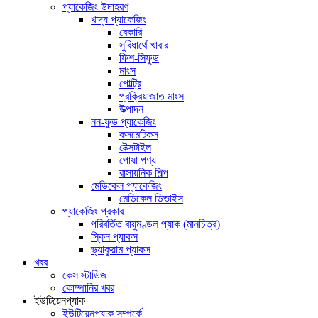
প্যাকেজিং উদাহরণ
খাদ্য প্যাকেজিং
বেকারি
সুবিধার্থে খাবার
ফিশ-সিফুড
মাংস
পোল্ট্রি
প্রক্রিয়াজাত মাংস
উত্পাদন
নন-ফুড প্যাকেজিং
কসমেটিকস
টেক্সটাইল
পোষা পণ্য
রাসায়নিক শিল্প
মেডিকেল প্যাকেজিং
মেডিকেল ডিভাইস
প্যাকেজিং প্রকার
পরিবর্তিত বায়ুমণ্ডল প্যাক (মানচিত্র)
স্কিন প্যাকস
ভ্যাকুয়াম প্যাকস
খবর
কেস স্টাডিজ
কোম্পানির খবর
ইউটিয়েনপ্যাক
ইউটিয়েনপ্যাক সম্পর্কে