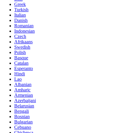
Greek
Turkish
Italian
Danish
Romanian
Indonesian
Czech
Afrikaans
Swedish
Polish
Basque
Catalan
Esperanto
Hindi
Lao
Albanian
Amharic
Armenian
Azerbaijani
Belarusian
Bengali
Bosnian
Bulgarian
Cebuano
Chichewa