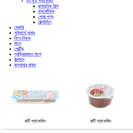
নন-ফুড প্যাকেজিং
রাসায়নিক শিল্প
কসমেটিকস
পোষা পণ্য
টেক্সটাইল
বেকারি
সুবিধার্থে খাবার
ফিশ-সিফুড
মাংস
পোল্ট্রি
প্রক্রিয়াজাত মাংস
উত্পাদন
জলখাবার খাবার
রুটি প্যাকেজিং
রুটি প্যাকেজিং