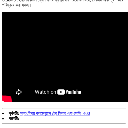
পরিষ্কার করা সহজ।
পূর্ববর্তী:
স্বয়ংক্রিয় কনটেনুয়াস ট্রে সিলার এফএসসি -400
পরবর্তী: