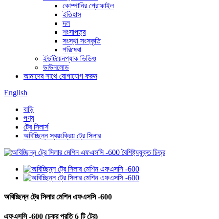
কোম্পানির প্রোফাইল
ইতিহাস
দল
শংসাপত্র
সংস্থা সংস্কৃতি
পরিষেবা
ইউটিয়েনপ্যাক ভিডিও
ডাউনলোড
আমাদের সাথে যোগাযোগ করুন
English
বাড়ি
পণ্য
ট্রে সিলার্স
অবিচ্ছিন্ন স্বয়ংক্রিয় ট্রে সিলার
অবিচ্ছিন্ন ট্রে সিলার মেশিন এফএসসি -600
এফএসসি -600 (চক্র প্রতি 6 টি ট্রে)