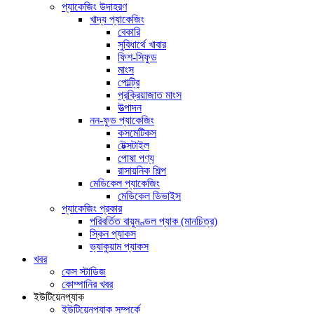
প্যাকেজিং উদাহরণ
খাদ্য প্যাকেজিং
বেকারি
সুবিধার্থে খাবার
ফিশ-সিফুড
মাংস
পোল্ট্রি
প্রক্রিয়াজাত মাংস
উত্পাদন
নন-ফুড প্যাকেজিং
কসমেটিকস
টেক্সটাইল
পোষা পণ্য
রাসায়নিক শিল্প
মেডিকেল প্যাকেজিং
মেডিকেল ডিভাইস
প্যাকেজিং প্রকার
পরিবর্তিত বায়ুমণ্ডল প্যাক (মানচিত্র)
স্কিন প্যাকস
ভ্যাকুয়াম প্যাকস
খবর
কেস স্টাডিজ
কোম্পানির খবর
ইউটিয়েনপ্যাক
ইউটিয়েনপ্যাক সম্পর্কে