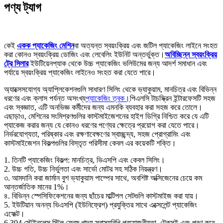
পণ্য ট্যাগ
কেই
একক প্যাকেজিং মেশিন
বা অত্যন্ত স্বয়ংক্রিয় এবং জটিল প্যাকেজিং লাইনে সংহত
করা কোনও স্বয়ংক্রিয় ডোজিং এবং লেবেলিং ইউনিট অন্তর্ভুক্ত।
অবিচ্ছিন্ন স্বয়ংক্রিয়
ট্রে সিলার
ইউটিয়েনপ্যাক থেকে উচ্চ প্যাকেজিং ভলিউমের জন্য আদর্শ সমাধান এবং
পর্যায়ে স্বয়ংক্রিয় প্যাকেজিং লাইনেও সংহত করা যেতে পারে।
অ্যাক্সেসযোগ্য অ্যাপ্লিকেশনগুলি সাধারণ সিলিং থেকে ভ্যাকুয়াম, মানচিত্র এবং বিভিন্ন
ধরণের এবং ক্লাস পর্যন্ত অসংখ্য
প্যাকেজিং ত্বক।
পিএলসি টাচস্ক্রিন ইন্টারফেসটি সহজ
এবং স্বজ্ঞাত, এটি অনভিজ্ঞ কর্মীদের জন্য এমনকি ব্যবহার করা সহজ করে তোলে।
এছাড়াও, মেশিনের সংমিশ্রণগুলির কাস্টমাইজেশনের হাইগ ডিগ্রি নিশ্চিত করে যে এটি
প্যাকেজ করার জন্য যে কোনও ধরণের পণ্যের ক্ষেত্রে প্রয়োগ করা যেতে পারে।
নির্ভরযোগ্যতা, পরিষ্কার এবং রক্ষণাবেক্ষণের স্বাচ্ছন্দ্য, সহজ প্রোগ্রামিং এবং
কাস্টমাইজেশন বিকল্পগুলির বিস্তৃত পরিসীমা কেবল এর কয়েকটি শক্তি।
1. তিনটি প্যাকেজিং বিকল্প: মানচিত্র, ভিএসপি এবং কেবল সিলিং।
2. উচ্চ গতি, উচ্চ নির্ভুলতা এবং সার্ভো মোটর সহ সঠিক নিয়ন্ত্রণ।
৩. আমদানি করা জার্মান বুশ ভ্যাকুয়াম পাম্পের সাথে, অবশিষ্ট অক্সিজেনের চেয়ে কম
আন্তর্জাতিক মানের 1%।
৪. বিভিন্ন স্পেসিফিকেশনের জন্য ছাঁচের মাল্টিপল সেটগুলি কাস্টমাইজ করা যায়।
5. ইউটিয়ান অনন্য ভিএসপি (ইউনিফ্রেশ) প্রযুক্তির সাথে এক্সেলেন্ট প্যাকেজিং
এফেক্ট।
6.304 স্টেইনলেস স্টিল ফ্রেম খাদ্য স্বাস্থ্যবিধি প্রয়োজনীয়তা, টেকসই এবং পূরণ করে