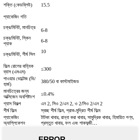
শক্তি (কেডব্লিউ)
15.5
প্যাকেজিং গতি
চক্র/মিনিট, মানচিত্র
6-8
চক্র/মিনিট, স্কিন
6-8
প্যাক
10
চক্র/মিনিট, শীর্ষ সিল
ফিল্ম রোলের বাহ্যিক
≤300
ব্যাস (এমএম)
পাওয়ার ভোল্টেজ (ভি/
380/50 বা কাস্টমাইজড
হার্জ)
মানচিত্রের জন্য
≤0.4%
অক্সিজেন অবশিষ্টাংশ
গ্যাস বিকল্প
এন 2, সিও 2/এন 2, ও 2/সিও 2/এন 2
শীর্ষ ফিল্ম
স্বচ্ছ শীর্ষ ফিল্ম, প্রাক-মুদ্রিত শীর্ষ ফিল্ম
প্যাকেজিং
টাটকা খাবার, রান্না করা খাবার, সামুদ্রিক খাবার, হিমায়িত পণ্য,
অ্যাপ্লিকেশন
প্রস্তুত খাবার, ফল এবং শাকসব্জী…