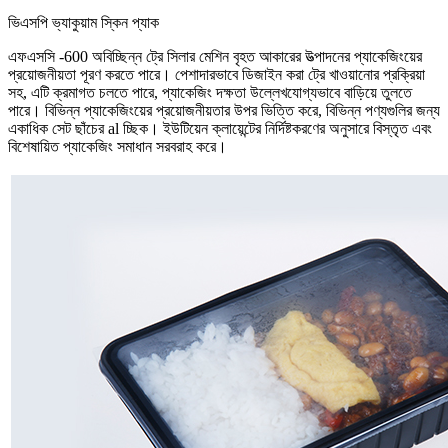
ভিএসপি ভ্যাকুয়াম স্কিন প্যাক
এফএসসি -600 অবিচ্ছিন্ন ট্রে সিলার মেশিন বৃহত আকারের উত্পাদনের প্যাকেজিংয়ের
প্রয়োজনীয়তা পূরণ করতে পারে। পেশাদারভাবে ডিজাইন করা ট্রে খাওয়ানোর প্রক্রিয়া
সহ, এটি ক্রমাগত চলতে পারে, প্যাকেজিং দক্ষতা উল্লেখযোগ্যভাবে বাড়িয়ে তুলতে
পারে। বিভিন্ন প্যাকেজিংয়ের প্রয়োজনীয়তার উপর ভিত্তি করে, বিভিন্ন পণ্যগুলির জন্য
একাধিক সেট ছাঁচের al চ্ছিক। ইউটিয়েন ক্লায়েন্টের নির্দিষ্টকরণের অনুসারে বিস্তৃত এবং
বিশেষায়িত প্যাকেজিং সমাধান সরবরাহ করে।