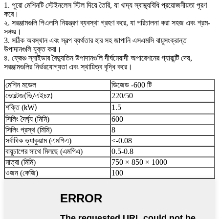
1. পুরো মেশিনটি স্টেইনলেস স্টিল দিয়ে তৈরি, যা খাদ্য স্বাস্থ্যবিধি প্রয়োজনীয়তা পূরণ
করে।
২. সরঞ্জামগুলি পিএলসি নিয়ন্ত্রণ ব্যবস্থা গ্রহণ করে, যা পরিচালনা করা সহজ এবং শ্রম-
সঞ্চয়।
3. সঠিক অবস্থান এবং স্বল্প ব্যর্থতার হার সহ জাপানি এসএমসি বায়ুসংক্রান্ত
উপাদানগুলি যুক্ত করা।
৪. ফ্রেঞ্চ স্নাইডার বৈদ্যুতিন উপাদানগুলি দীর্ঘমেয়াদী অপারেশনের গ্যারান্টি দেয়,
সরঞ্জামগুলির নির্ভরযোগ্যতা এবং স্থায়িত্ব বৃদ্ধি করে।
মেশিন মডেল
ডিজেড -600 টি
ভোল্টেজ
z
220/50
(ভি/এইচ
)
শক্তি (
W
1.5
k
)
সিলিং দৈর্ঘ্য (মিমি)
600
সিলিং প্রস্থ (মিমি)
8
সর্বাধিক ভ্যাকুয়াম (এমপিএ)
≤-0.08
বায়ুচাপের সাথে মিলছে (এমপিএ)
0.5-0.8
মাত্রা (মিমি)
750 × 850 × 1000
ওজন (কেজি)
100