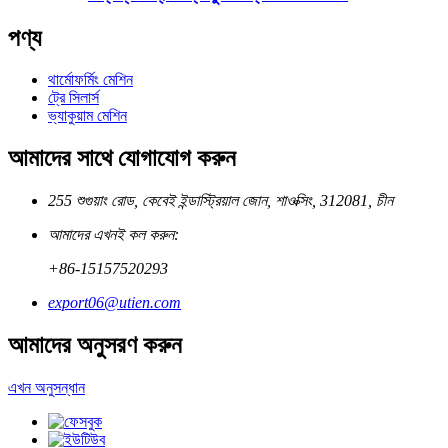
পণ্য
থার্মোফর্মিং মেশিন
ট্রে সিলার্স
ভ্যাকুয়াম মেশিন
আমাদের সাথে যোগাযোগ করুন
255 শুগুয়াং রোড, কেবেই ইন্ডাস্ট্রিয়াল জোন, শাওক্সিং, 312081, চীন
আমাদের এখনই কল করুন:
+86-15157520293
export06@utien.com
আমাদের অনুসরণ করুন
এখন অনুসন্ধান