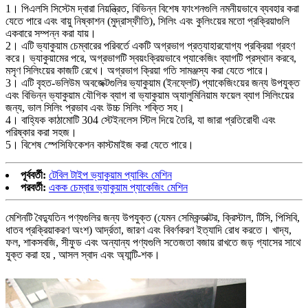
1। পিএলসি সিস্টেম দ্বারা নিয়ন্ত্রিত, বিভিন্ন বিশেষ ফাংশনগুলি নমনীয়ভাবে ব্যবহার করা
যেতে পারে এবং বায়ু নিষ্কাশন (মুদ্রাস্ফীতি), সিলিং এবং কুলিংয়ের মতো প্রক্রিয়াগুলি
একবারে সম্পন্ন করা যায়।
2। এটি ভ্যাকুয়াম চেম্বারের পরিবর্তে একটি অগ্রভাগ প্রত্যাহারযোগ্য প্রক্রিয়া গ্রহণ
করে। ভ্যাকুয়ামের পরে, অগ্রভাগটি স্বয়ংক্রিয়ভাবে প্যাকেজিং ব্যাগটি প্রস্থান করবে,
মসৃণ সিলিংয়ের কাজটি রেখে। অগ্রভাগ ক্রিয়া গতি সামঞ্জস্য করা যেতে পারে।
3। এটি বৃহত-ভলিউম অবজেক্টগুলির ভ্যাকুয়াম (ইনফ্লেট) প্যাকেজিংয়ের জন্য উপযুক্ত
এবং বিভিন্ন ভ্যাকুয়াম যৌগিক ব্যাগ বা ভ্যাকুয়াম অ্যালুমিনিয়াম ফয়েল ব্যাগ সিলিংয়ের
জন্য, ভাল সিলিং প্রভাব এবং উচ্চ সিলিং শক্তি সহ।
4। বাহ্যিক কাঠামোটি 304 স্টেইনলেস স্টিল দিয়ে তৈরি, যা জারা প্রতিরোধী এবং
পরিষ্কার করা সহজ।
5। বিশেষ স্পেসিফিকেশন কাস্টমাইজ করা যেতে পারে।
পূর্ববর্তী:
টেবিল টাইপ ভ্যাকুয়াম প্যাকিং মেশিন
পরবর্তী:
একক চেম্বার ভ্যাকুয়াম প্যাকেজিং মেশিন
মেশিনটি বৈদ্যুতিন পণ্যগুলির জন্য উপযুক্ত (যেমন সেমিকন্ডাক্টর, ক্রিস্টাল, টিসি, পিসিবি,
ধাতব প্রক্রিয়াকরণ অংশ) আর্দ্রতা, জারণ এবং বিবর্ণকরণ ইত্যাদি রোধ করতে। খাদ্য,
ফল, শাকসবজি, সীফুড এবং অন্যান্য পণ্যগুলি সতেজতা বজায় রাখতে জড় গ্যাসের সাথে
যুক্ত করা হয় , আসল স্বাদ এবং অ্যান্টি-শক।