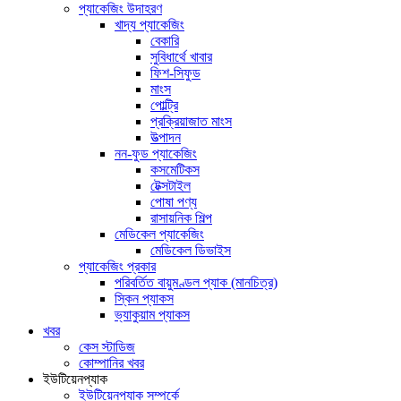
প্যাকেজিং উদাহরণ
খাদ্য প্যাকেজিং
বেকারি
সুবিধার্থে খাবার
ফিশ-সিফুড
মাংস
পোল্ট্রি
প্রক্রিয়াজাত মাংস
উত্পাদন
নন-ফুড প্যাকেজিং
কসমেটিকস
টেক্সটাইল
পোষা পণ্য
রাসায়নিক শিল্প
মেডিকেল প্যাকেজিং
মেডিকেল ডিভাইস
প্যাকেজিং প্রকার
পরিবর্তিত বায়ুমণ্ডল প্যাক (মানচিত্র)
স্কিন প্যাকস
ভ্যাকুয়াম প্যাকস
খবর
কেস স্টাডিজ
কোম্পানির খবর
ইউটিয়েনপ্যাক
ইউটিয়েনপ্যাক সম্পর্কে